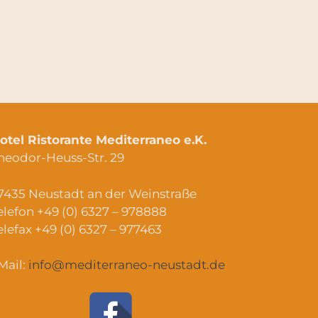
otel Ristorante Mediterraneo e.K.
heodor-Heuss-Str. 29
7435 Neustadt an der Weinstraße
elefon +49 (0) 6327 – 978888
elefax +49 (0) 6327 – 977463
Mail:
info@mediterraneo-neustadt.de