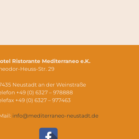
otel Ristorante Mediterraneo e.K.
heodor-Heuss-Str. 29
7435 Neustadt an der Weinstraße
elefon +49 (0) 6327 – 978888
elefax +49 (0) 6327 – 977463
Mail:
info@mediterraneo-neustadt.de